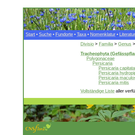
Start
•
Suche
•
Fundorte
•
Taxa
•
Nomenklatur
•
Literatu
Divisio
>
Familia
>
Genus
Tracheophyta (Gefässpfla
Polygonaceae
Persicaria
Persicaria capitata
Persicaria hydropi
Persicaria maculo
Persicaria mitis
Vollständige Liste
aller verf