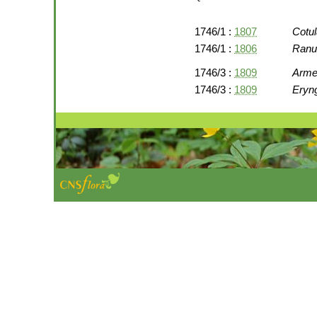
1746/1 :
1807
Cotul
1746/1 :
1806
Ranu
1746/3 :
1809
Arme
1746/3 :
1809
Eryn