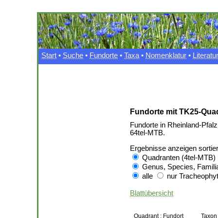
Start
•
Suche
•
Fundorte
•
Taxa
•
Nomenklatur
•
Literatu
Fundorte mit TK25-Quad
Fundorte in Rheinland-Pfalz
64tel-MTB.
Ergebnisse anzeigen sortie
Quadranten (4tel-MTB)
Genus, Species, Famili
alle
nur Tracheophyt
Blattübersicht
Quadrant : Fundort
Taxon