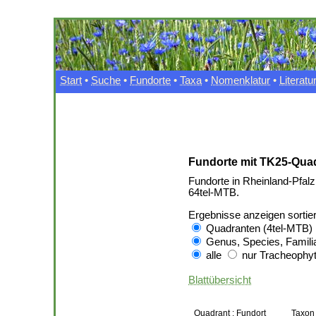
Start
•
Suche
•
Fundorte
•
Taxa
•
Nomenklatur
•
Literatu
Fundorte mit TK25-Quad
Fundorte in Rheinland-Pfalz
64tel-MTB.
Ergebnisse anzeigen sortie
Quadranten (4tel-MTB)
Genus, Species, Famili
alle
nur Tracheophyt
Blattübersicht
Quadrant : Fundort
Taxon