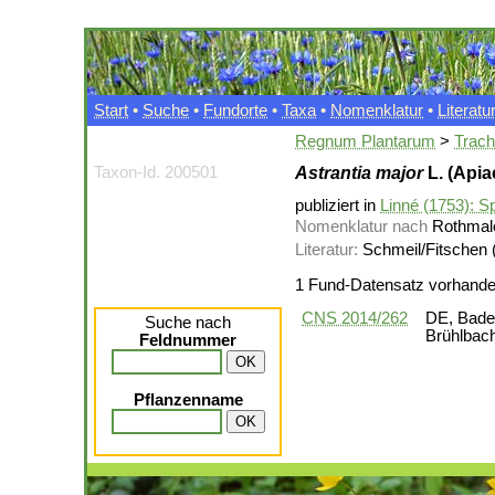
Start
•
Suche
•
Fundorte
•
Taxa
•
Nomenklatur
•
Literatu
Regnum Plantarum
>
Trac
Taxon-Id. 200501
Astrantia major
L. (Apia
publiziert in
Linné (1753): Sp
Nomenklatur nach
Rothmale
Literatur:
Schmeil/Fitschen 
1 Fund-Datensatz vorhand
CNS 2014/262
DE, Baden
Suche nach
Brühlbach
Feldnummer
Pflanzenname