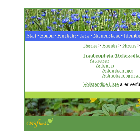
Start
•
Suche
•
Fundorte
•
Taxa
•
Nomenklatur
•
Literatu
Divisio
>
Familia
>
Genus
Tracheophyta (Gefässpfla
Apiaceae
Astrantia
Astrantia major
Astrantia major su
Vollständige Liste
aller verf