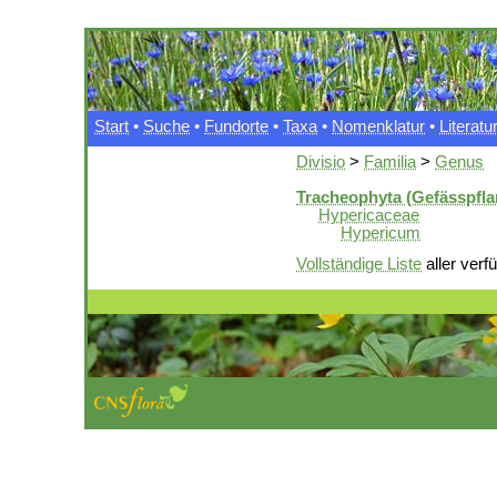
Start
•
Suche
•
Fundorte
•
Taxa
•
Nomenklatur
•
Literatu
Divisio
>
Familia
>
Genus
Tracheophyta (Gefässpfla
Hypericaceae
Hypericum
Vollständige Liste
aller verf