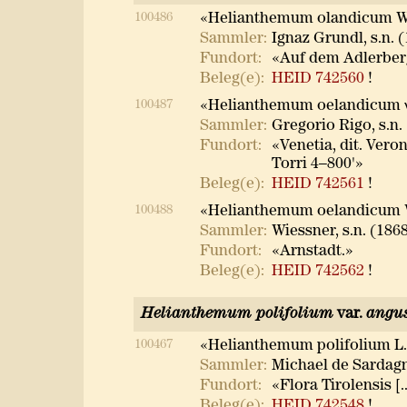
100486
«Helianthemum olandicum W
Sammler:
Ignaz Grundl, s.n. 
Fundort:
«Auf dem Adlerber
Beleg(e):
HEID 742560
!
100487
«Helianthemum oelandicum 
Sammler:
Gregorio Rigo, s.n.
Fundort:
«Venetia, dit. Vero
Torri 4–800'»
Beleg(e):
HEID 742561
!
100488
«Helianthemum oelandicum 
Sammler:
Wiessner, s.n. (186
Fundort:
«Arnstadt.»
Beleg(e):
HEID 742562
!
Helianthemum polifolium
var.
angus
100467
«Helianthemum polifolium L.
Sammler:
Michael de Sardagna
Fundort:
«Flora Tirolensis [
Beleg(e):
HEID 742548
!