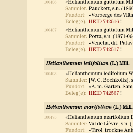
«Helianthemum guttatum Mil
100436
Sammler:
Pauckert, s.n. (186
Fundort:
«Vorberge des Vläm
Beleg(e):
HEID 742516
!
«Helianthemum guttatum Mil
100437
Sammler:
Porta, s.n. (1871-06
Fundort:
«Venetia, dit. Pata
Beleg(e):
HEID 742517
!
Helianthemum ledifolium
(L.) Mill.
«Helianthemum ledifolium Wi
100493
Sammler:
[W. C. Bochkoltz], s
Fundort:
«A. m. Garten. Sam
Beleg(e):
HEID 742567
!
Helianthemum marifolium
(L.) Mill.
«Helianthemum marifolium 
100475
Sammler:
Val de Lièvre, s.n. 
Fundort:
«Tirol, trockne Anh