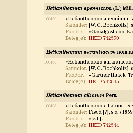
Helianthemum apenninum
(L.) Mill.
«Helianthemum apenninum W
100469
Sammler:
[W. C. Bochkoltz], s
Fundort:
«Gaualgesheim, Ka
Beleg(e):
HEID 742550
!
Helianthemum aurantiacum
nom.n
«Helianthemum aurantiacum
100464
Sammler:
[W. C. Bochkoltz], s
Fundort:
«Gärtner Haack. Tr
Beleg(e):
HEID 742545
!
Helianthemum ciliatum
Pers.
«Helianthemum ciliatum. Des
100463
Sammler:
Fisch [?], s.n. (185
Fundort:
«[s.l.]»
Beleg(e):
HEID 742544
!