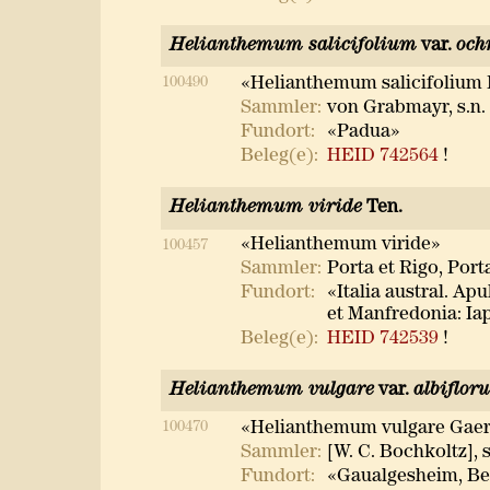
Helianthemum salicifolium
var.
och
100490
«Helianthemum salicifolium
Sammler:
von Grabmayr, s.n.
Fundort:
«Padua»
Beleg(e):
HEID 742564
!
Helianthemum viride
Ten.
«Helianthemum viride»
100457
Sammler:
Porta et Rigo, Port
Fundort:
«Italia austral. Ap
et Manfredonia: Ia
Beleg(e):
HEID 742539
!
Helianthemum vulgare
var.
albiflor
100470
«Helianthemum vulgare Gaert
Sammler:
[W. C. Bochkoltz], s
Fundort:
«Gaualgesheim, Be