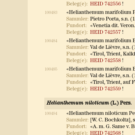
Beleg(e):
HEID 742556
!
«Helianthemum marifolium Pa
100483
Sammler:
Pietro Porta, s.n. (
Fundort:
«Venetia dit. Veron.
Beleg(e):
HEID 742557
!
«Helianthemum marifolium B
100484
Sammler:
Val de Lièvre, s.n. 
Fundort:
«Tirol, Trient, Kalk
Beleg(e):
HEID 742558
!
«Helianthemum marifolium B
100485
Sammler:
Val de Lièvre, s.n. 
Fundort:
«Tirol, Trient, auf 
Beleg(e):
HEID 742559
!
Helianthemum niloticum
(L.) Pers.
«Helianthemum niloticum Pe
100494
Sammler:
[W. C. Bochkoltz], s
Fundort:
«A. m. G. Same v. B
Beleg(e):
HEID 742568
!