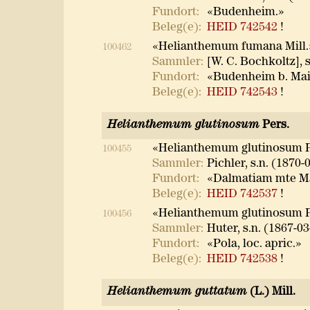
Fundort:
«Budenheim.»
Beleg(e):
HEID 742542
!
«Helianthemum fumana Mill.
100462
Sammler:
[W. C. Bochkoltz], s
Fundort:
«Budenheim b. Mai
Beleg(e):
HEID 742543
!
Helianthemum glutinosum
Pers.
«Helianthemum glutinosum P
100455
Sammler:
Pichler, s.n. (1870-
Fundort:
«Dalmatiam mte Ma
Beleg(e):
HEID 742537
!
«Helianthemum glutinosum 
100456
Sammler:
Huter, s.n. (1867-03
Fundort:
«Pola, loc. apric.»
Beleg(e):
HEID 742538
!
Helianthemum guttatum
(L.) Mill.