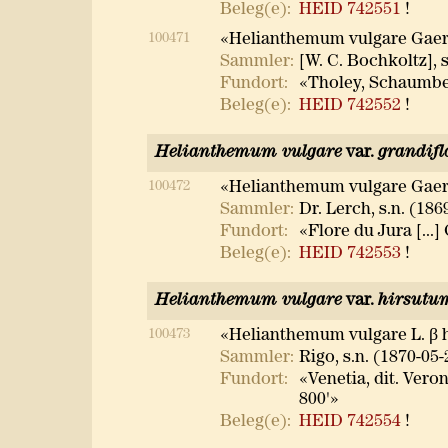
Beleg(e):
HEID 742551
!
100471
«Helianthemum vulgare Gaert
Sammler:
[W. C. Bochkoltz], s
Fundort:
«Tholey, Schaumbe
Beleg(e):
HEID 742552
!
Helianthemum vulgare
var.
grandif
100472
«Helianthemum vulgare Gaert
Sammler:
Dr. Lerch, s.n. (186
Fundort:
«Flore du Jura [...
Beleg(e):
HEID 742553
!
Helianthemum vulgare
var.
hirsutu
100473
«Helianthemum vulgare L. β 
Sammler:
Rigo, s.n. (1870-05-
Fundort:
«Venetia, dit. Veron
800'»
Beleg(e):
HEID 742554
!