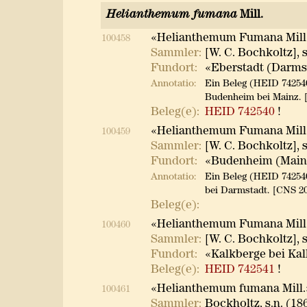
Helianthemum fumana
Mill.
«Helianthemum Fumana Mill
100458
Sammler:
[W. C. Bochkoltz], s
Fundort:
«Eberstadt (Darms
Annotatio:
Ein Beleg (HEID 74254
Budenheim bei Mainz. 
Beleg(e):
HEID 742540
!
«Helianthemum Fumana Mill
100459
Sammler:
[W. C. Bochkoltz], s
Fundort:
«Budenheim (Main
Annotatio:
Ein Beleg (HEID 74254
bei Darmstadt. [CNS 20
Beleg(e):
«Helianthemum Fumana Mill
100460
Sammler:
[W. C. Bochkoltz], s
Fundort:
«Kalkberge bei Kal
Beleg(e):
HEID 742541
!
«Helianthemum fumana Mill.
100461
Sammler:
Bockholtz, s.n. (18