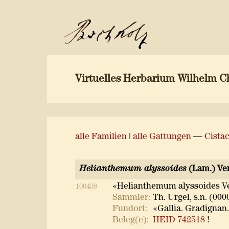
Virtuelles Herbarium Wilhelm C
alle Familien
|
alle Gattungen
—
Cista
Helianthemum alyssoides
(Lam.) Ve
«Helianthemum alyssoides V
100438
Sammler:
Th. Urgel, s.n. (000
Fundort:
«Gallia. Gradignan.
Beleg(e):
HEID 742518
!