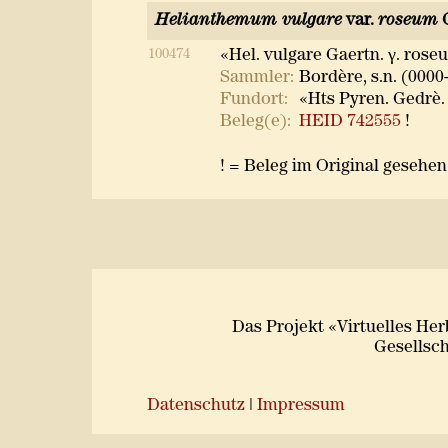
Helianthemum vulgare
var.
roseum
G
100474
«Hel. vulgare Gaertn. γ. ros
Sammler:
Bordère, s.n. (0000
Fundort:
«Hts Pyren. Gedrè. 
Beleg(e):
HEID 742555
!
! = Beleg im Original gesehen
Das Projekt «Virtuelles He
Gesellsch
Datenschutz
|
Impressum