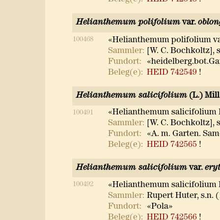
Helianthemum polifolium
var.
oblon
100468
«Helianthemum polifolium va
Sammler:
[W. C. Bochkoltz], s
Fundort:
«heidelberg.bot.Ga
Beleg(e):
HEID 742549
!
Helianthemum salicifolium
(L.) Mill
«Helianthemum salicifolium 
100491
Sammler:
[W. C. Bochkoltz], s
Fundort:
«A. m. Garten. Same
Beleg(e):
HEID 742565
!
Helianthemum salicifolium
var.
ery
100492
«Helianthemum salicifolium
Sammler:
Rupert Huter, s.n. 
Fundort:
«Pola»
Beleg(e):
HEID 742566
!