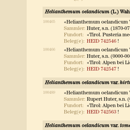
Helianthemum oelandicum
(L.) Wah
100465
«Helianthemum oelandicum W
Sammler:
Huter, s.n. (1870-07
Fundort:
«Tirol. Pusteria me
Beleg(e):
HEID 742546
!
100466
«Helianthemum oelandicum W
Sammler:
Huter, s.n. (0000-00
Fundort:
«Tirol: Alpen bei L
Beleg(e):
HEID 742547
!
Helianthemum oelandicum
var.
hir
100489
«Helianthemum oelandicum W
Sammler:
Rupert Huter, s.n. 
Fundort:
«Tirol: Alpen bei Li
Beleg(e):
HEID 742563
!
Helianthemum oelandicum
var.
tom