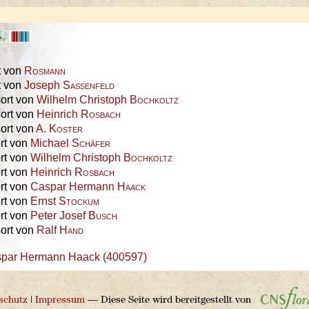
rt von
Rosmann
rt von
Joseph
Sassenfeld
ort von
Wilhelm Christoph
Bochkoltz
ort von
Heinrich
Rosbach
ort von
A.
Koster
rt von
Michael
Schäfer
rt von
Wilhelm Christoph
Bochkoltz
rt von
Heinrich
Rosbach
rt von
Caspar Hermann
Haack
rt von
Ernst
Stockum
rt von
Peter Josef
Busch
ort von
Ralf
Hand
par Hermann Haack (400597)
schutz
|
Impressum
— Diese Seite wird bereitgestellt von