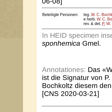
06-08]
Beteiligte Personen:
leg.
W. C. Bochk
e herb.
W. C. Bo
rev. & det.
P.
W. 
In HEID specimen ins
sponhemica
Gmel.
Annotationes:
Das «W.
ist die Signatur von P
Bochkoltz diesem den 
[CNS 2020-03-21]