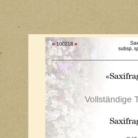
«
»
Sax
100218
subsp.
s
«Saxifr
Vollständige 
Saxifr