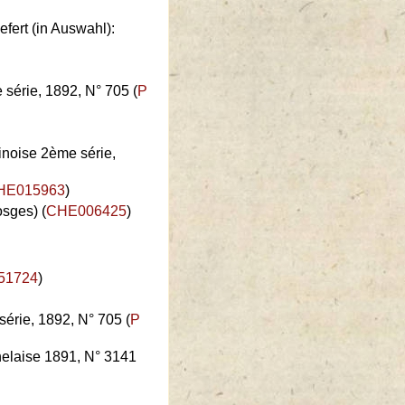
ert (in Auswahl):
 série, 1892, N° 705 (
P
hinoise 2ème série,
HE015963
)
osges) (
CHE006425
)
51724
)
érie, 1892, N° 705 (
P
chelaise 1891, N° 3141