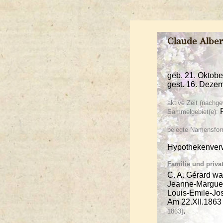
Claude Albe
geb. 21. Oktobe
gest. 16. Dezem
aktive Zeit (nachge
F
Sammelgebiet(e):
belegte Namensfor
Hypothekenverw
Familie und priva
C. A. Gérard wa
Jeanne-Margueri
Louis-Emile-Jos
Am 22.XII.1863 
.
1863]