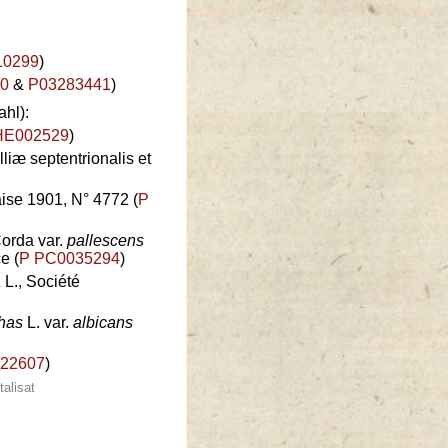
0299
)
0
&
P03283441
)
hl):
E002529
)
liæ septentrionalis et
ise 1901, N° 4772 (
P
Corda var.
pallescens
e (
P PC0035294
)
a
L., Société
has
L. var.
albicans
522607
)
talisat