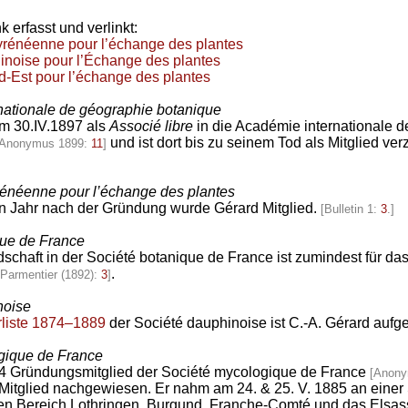
 erfasst und verlinkt:
yrénéenne pour l’échange des plantes
inoise pour l’Échange des plantes
d-Est pour l’échange des plantes
nationale de géographie botanique
m 30.IV.1897 als
Associé libre
in die Académie internationale 
und ist dort bis zu seinem Tod als Mitglied ve
[Anonymus 1899:
11
]
rénéenne pour l’échange des plantes
en Jahr nach der Gründung wurde Gérard Mitglied.
[Bulletin 1:
3
.]
que de France
dschaft in der Société botanique de France ist zumindest für da
.
[Parmentier (1892):
3
]
noise
rliste 1874–1889
der Société dauphinoise ist C.-A. Gérard aufge
gique de France
4 Gründungsmitglied der Société mycologique de France
[Anony
Mitglied nachgewiesen. Er nahm am 24. & 25. V. 1885 an einer 
e den Bereich Lothringen, Burgund, Franche-Comté und das Elsa