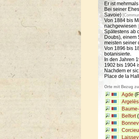
Er ist mehrmal
Bei seiner Ehes
Savoie)
[Commune
Von 1884 bis Mit
nachgewiesen
Spätestens ab 
Doubs), einem
meisten seiner
Von 1896 bis 18
botanisierte.
In den Jahren 1
1902 bis 1904 i
Nachdem er sich
Place de la Hal
Orte mit Bezug z
Agde
(F
Argelès
Baume-
Belfort
(
Bonnevi
Corcieu
Laissey