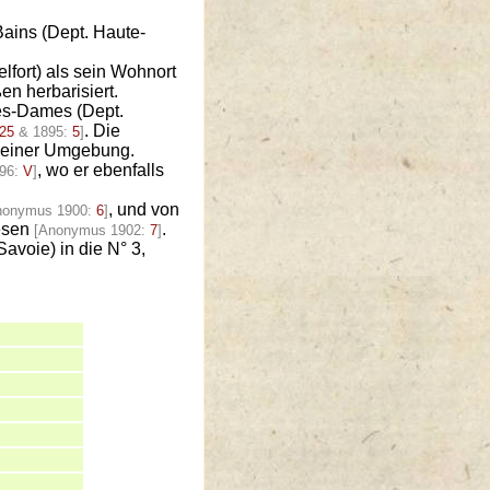
ains (Dept. Haute-
elfort) als sein Wohnort
n herbarisiert.
les-Dames (Dept.
. Die
25
& 1895:
5
]
seiner Umgebung.
, wo er ebenfalls
96:
V
]
, und von
nonymus 1900:
6
]
iesen
.
[Anonymus 1902:
7
]
avoie) in die N° 3,