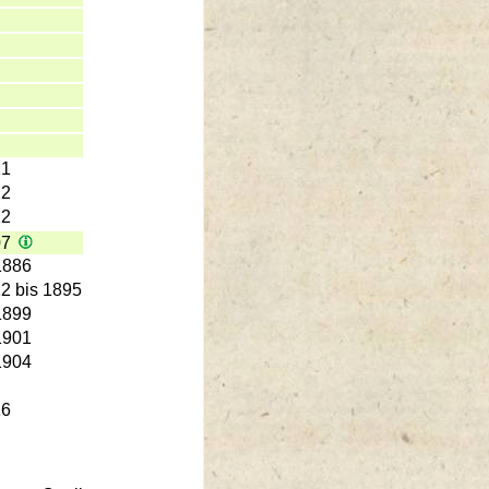
21
22
22
07
1886
2 bis 1895
1899
1901
1904
16