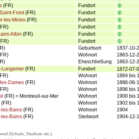
s
(FR)
Fundort
-Saint-Front
(FR)
Fundort
r-les-Mines
(FR)
Fundort
FR)
Fundort
aint-Albin
(FR)
Fundort
(FR)
Fundort
R)
Geburtsort
1837-10-
FR)
Wohnort
1863-12-
R)
Eheschließung
1863-12-
t-Longemer
(FR)
Fundort
1872-07-
FR)
Wohnort
1884 bis 
les-Dames
(FR)
Wohnort
1886-06-1
FR)
Wohnort
1896 bis 
il
(FR) = Montreuil-sur-Mer
Wohnort
1900 bis 
(FR)
Wohnort
1902 bis 
les-Bains
(FR)
Wohnort
1904
les-Bains
(FR)
Sterbeort
1904-12-
ruf (Schule, Studium etc.)