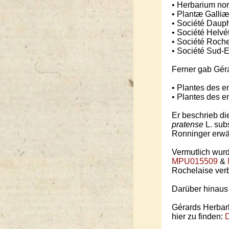
• Herbarium no
• Plantæ Galliæ 
• Société Dauph
• Société Helvét
• Société Roche
• Société Sud-E
Ferner gab Gér
• Plantes des 
• Plantes des en
Er beschrieb di
pratense
L. sub
Ronninger erwä
Vermutlich wur
MPU015509
&
Rochelaise verb
Darüber hinaus 
Gérards Herbarbe
hier zu finden:
D