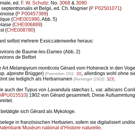
rmale, ed.
F. W. Schultz
: No.
3068
&
3090
septentrionalis et Belgii, ed. Ch. Magnier (
P P02501071
)
inoise (
P P00457389
)
ique (
CHE001990
, Abb. 5)
laise (
CHE006889
)
st (
CHE008780
)
ard selbst mehrere Exsiccatenwerke heraus:
environs de Baume-les-Dames (Abb. 2)
virons de Belfort
e Art
Melampyrum monticola
Gérard vom Hoheneck in den Voge
sp.
alpestre
Brügger)
, allerdings wohl ohne si
[Poeverlein 1911:
10
]
hnt sie lediglich als Herbarnamen
.
[Ronninger (1910):
323
]
de auch der Typus von
Lavandula stæchas
L. var.
albicans
Conil
MPU015510
) 1902 von Gérard gesammelt. Diese Aufsammlung
reitet.
betätigte sich Gérard als Mykologe.
lege in französischen Herbarien, sofern sie digitalisiert und/od
atenbank Muséum national d’Histoire naturelle
.