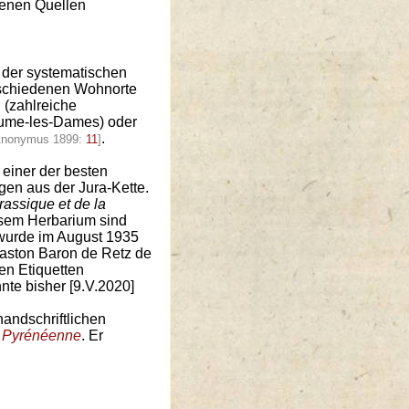
edenen Quellen
t der systematischen
rschiedenen Wohnorte
 (zahlreiche
ume-les-Dames) oder
.
Anonymus 1899:
11
]
einer der besten
gen aus der Jura-Kette.
rassique et de la
sem Herbarium sind
 wurde im August 1935
ston Baron de Retz de
en Etiquetten
nte bisher [9.V.2020]
andschriftlichen
n Pyrénéenne
. Er