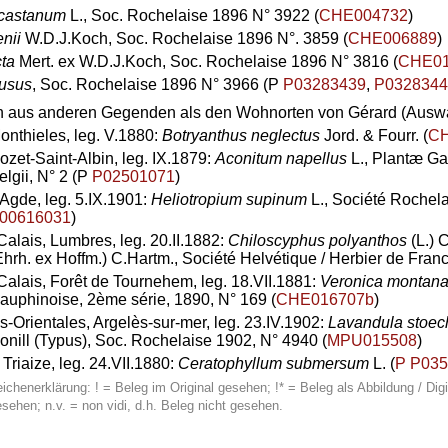
castanum
L., Soc. Rochelaise 1896 N° 3922 (
CHE004732
)
nii
W.D.J.Koch, Soc. Rochelaise 1896 N°. 3859 (
CHE006889
)
cta
Mert. ex W.D.J.Koch, Soc. Rochelaise 1896 N° 3816 (
CHE01
usus
, Soc. Rochelaise 1896 N° 3966 (P
P03283439
,
P0328344
aus anderen Gegenden als den Wohnorten von Gérard (Auswa
Monthieles, leg. V.1880:
Botryanthus neglectus
Jord. & Fourr. (
CH
ozet-Saint-Albin, leg. IX.1879:
Aconitum napellus
L., Plantæ Gal
elgii, N° 2 (P
P02501071
)
 Agde, leg. 5.IX.1901:
Heliotropium supinum
L., Société Rochela
00616031
)
Calais, Lumbres, leg. 20.II.1882:
Chiloscyphus polyanthos
(L.) 
Ehrh. ex Hoffm.) C.Hartm., Société Helvétique / Herbier de Franc
Calais, Forêt de Tournehem, leg. 18.VII.1881:
Veronica montan
auphinoise, 2ème série, 1890, N° 169 (
CHE016707b
)
s-Orientales, Argelès-sur-mer, leg. 23.IV.1902:
Lavandula stoec
onill (Typus), Soc. Rochelaise 1902, N° 4940 (
MPU015508
)
Triaize, leg. 24.VII.1880:
Ceratophyllum submersum
L. (
P P03
ichenerklärung: ! = Beleg im Original gesehen; !* = Beleg als Abbildung / Digi
sehen; n.v. = non vidi, d.h. Beleg nicht gesehen.