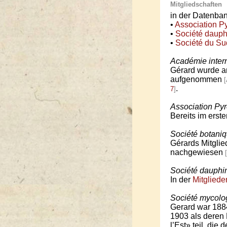
Mitgliedschaften
in der Datenbank
•
Association P
•
Société dauph
•
Société du Su
Académie inter
Gérard wurde a
aufgenommen
.
7
]
Association Py
Bereits im erst
Société botani
Gérards Mitglie
nachgewiesen
Société dauphi
In der
Mitgliede
Société mycolo
Gerard war 188
1903 als deren 
l’Est» teil, di