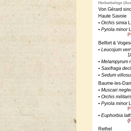
Herbarbelege (Au
Von Gérard sin
Haute Savoie
•
Orchis simia
La
•
Pyrola minor
L
P
Belfort & Voge
•
Leucojum ver
1
•
Melampyrum m
•
Saxifraga dec
•
Sedum villos
Baume-les-Da
•
Muscari negl
•
Orchis militari
•
Pyrola minor
L
P
•
Euphorbia lath
(
Rethel