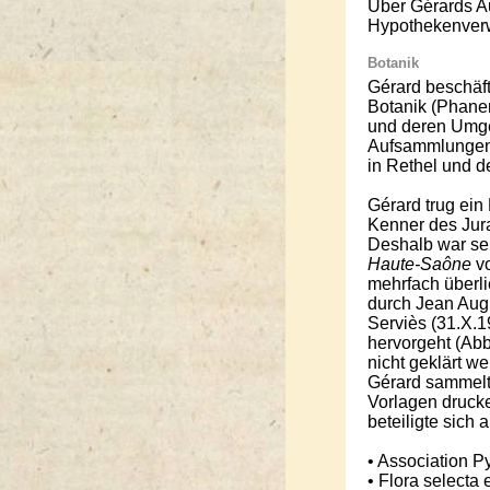
Über Gérards Au
Hypothekenverw
Botanik
Gérard beschäft
Botanik (Phane
und deren Umge
Aufsammlungen 
in Rethel und d
Gérard trug ein
Kenner des Jura
Deshalb war se
Haute-Saône
vo
mehrfach überli
durch Jean Augu
Serviès (31.X.1
hervorgeht (Abb.
nicht geklärt we
Gérard sammelte
Vorlagen drucke
beteiligte sich
• Association P
• Flora selecta 