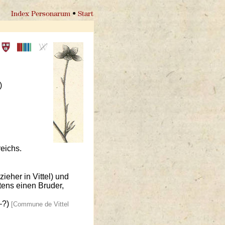
Index Personarum
•
Start
)
eichs.
ieher in Vittel) und
tens einen Bruder,
7–?)
[Commune de Vittel