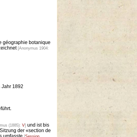
de géographie botanique
rzeichnet
[Anonymus 1904:
s Jahr 1892
führt.
und ist bis
mus (1885):
V
]
Sitzung der «section de
ss umfasste
[
Session