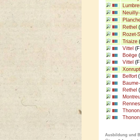
Lumbre
Neuilly
Planche
Rethel
(
Rozet-S
Triaize
Vittel
(F
Boëge
(
Vittel
(F
Xonrup
Belfort
(
Baume-
Rethel
(
Montreu
Rennes
Thonon-
Thonon-
Ausbildung und Be