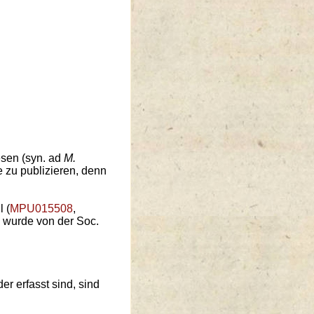
sen (syn. ad
M.
e zu publizieren, denn
l (
MPU015508
,
 wurde von der Soc.
er erfasst sind, sind