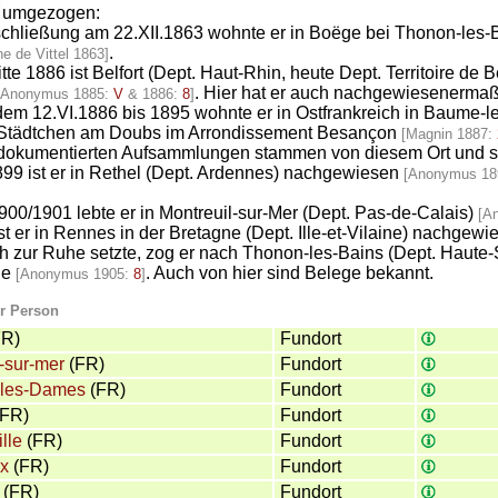
s umgezogen:
chließung am 22.XII.1863 wohnte er in Boëge bei Thonon-les-B
.
 de Vittel 1863]
te 1886 ist Belfort (Dept. Haut-Rhin, heute Dept. Territoire de B
. Hier hat er auch nachgewiesenermaße
[Anonymus 1885:
V
& 1886:
8
]
dem 12.VI.1886 bis 1895 wohnte er in Ostfrankreich in Baume-
 Städtchen am Doubs im Arrondissement Besançon
[Magnin 1887:
 dokumentierten Aufsammlungen stammen von diesem Ort und 
99 ist er in Rethel (Dept. Ardennes) nachgewiesen
[Anonymus 18
900/1901 lebte er in Montreuil-sur-Mer (Dept. Pas-de-Calais)
[A
st er in Rennes in der Bretagne (Dept. Ille-et-Vilaine) nachgew
 zur Ruhe setzte, zog er nach Thonon-les-Bains (Dept. Haute-S
le
. Auch von hier sind Belege bekannt.
[Anonymus 1905:
8
]
ur Person
R)
Fundort
-sur-mer
(FR)
Fundort
les-Dames
(FR)
Fundort
FR)
Fundort
lle
(FR)
Fundort
x
(FR)
Fundort
(FR)
Fundort