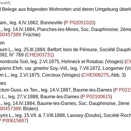
swahl)
d Belege aus folgenden Wohnorten und deren Umgebung überlief
m., leg. 4.IV.1862, Bonneville (
P P02051020
)
., leg. 14.IV.1884, Planches-les-Mines, Soc. Dauphinoise, 2ème
00457389
: Früchte)
sen
num
L., leg. 25.III.1884, Belfort: bois de Pérouse, Société Daup
892, N° 769 (
CHE003731
)
onticola
Soó, leg. 2.VI.1875, Hohneck et Rotabac (Vosges) (
C
ipiens
Ehrh. var.
gmelini
Soy.-Vill., leg. 7.VII.1872, Longemer (V
um
L., leg. 2.VI.1875, Corcieux (Vosges) (
CHE006275
, Abb. 3)
mes
ectum
Guss. ex Ten., leg. 14.V.1887, Baume-les-Dames (
P P021
s
L., leg. 27.V.1888, Baume-les-Dames (
P P02100615
)
., leg. 14.IV.1884, Baume-les-Dames, Soc. Dauphinoise, 2ème s
00457389
: Blüten)
yris
L., leg. 15.VII. & 7.VIII.1888, Laissey (Doubs), Société Ro
P P00615687
)