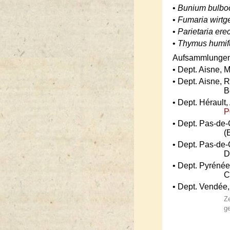
•
Bunium bulbo
•
Fumaria wirtge
•
Parietaria ere
•
Thymus humif
Aufsammlungen 
• Dept. Aisne, 
• Dept. Aisne, R
B
• Dept. Hérault,
P
• Dept. Pas-de-
(
• Dept. Pas-de-
D
• Dept. Pyrénée
C
• Dept. Vendée, 
Ze
ge