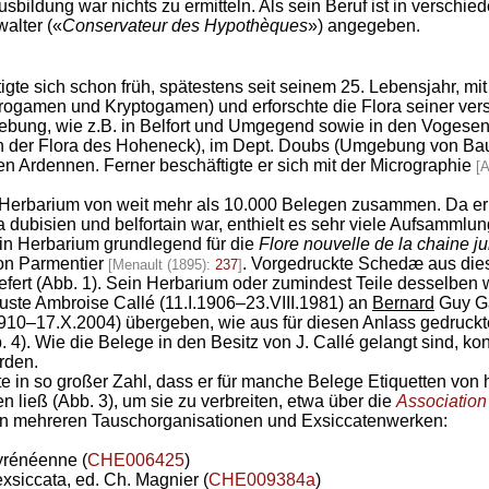
sbildung war nichts zu ermitteln. Als sein Beruf ist in verschi
alter («
Conservateur des Hypothèques
») angegeben.
igte sich schon früh, spätestens seit seinem 25. Lebensjahr, mi
rogamen und Kryptogamen) und erforschte die Flora seiner ve
bung, wie z.B. in Belfort und Umgegend sowie in den Vogesen
der Flora des Hoheneck), im Dept. Doubs (Umgebung von Ba
en Ardennen. Ferner beschäftigte er sich mit der Micrographie
[
 Herbarium von weit mehr als 10.000 Belegen zusammen. Da er 
 dubisien und belfortain war, enthielt es sehr viele Aufsammlun
in Herbarium grundlegend für die
Flore nouvelle de la chaine ju
n Parmentier
. Vorgedruckte Schedæ aus die
[Menault (1895):
237
]
efert (Abb. 1). Sein Herbarium oder zumindest Teile desselben
ste Ambroise Callé (11.I.1906–23.VIII.1981) an
Bernard
Guy Ga
910–17.X.2004) übergeben, wie aus für diesen Anlass gedruckt
 4). Wie die Belege in den Besitz von J. Callé gelangt sind, kon
rden.
 in so großer Zahl, dass er für manche Belege Etiquetten von h
n ließ (Abb. 3), um sie zu verbreiten, etwa über die
Associatio
 an mehreren Tauschorganisationen und Exsiccatenwerken:
yrénéenne (
CHE006425
)
exsiccata, ed. Ch. Magnier (
CHE009384a
)