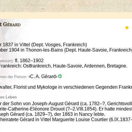
rt
Gérard
r 1837 in Vittel (Dept. Vosges, Frankreich)
ber 1904 in Thonon-les-Bains (Dept. Haute-Savoie, Frankreich
fl. 1862–1902
wiesen):
rankreich: Ostfrankreich, Haute-Savoie, Ardennen, Bretagne.
‹C. A. Gérard›
men der Person:
alter, Florist und Mykologe in verschiedenen Gegenden Frankr
tes Leben
r der Sohn von Joseph-August Gérard (ca. 1782–?, Gerichtsvollz
te-Catherine-Eléonore Drouot (?–2.VIII.1854). Er hatte mindes
eph Gérard (ca. 1829–?), der 1863 in Nancy lebte.
heiratete Gérard in Vittel Marguerite Louise Courtier (6.IX.183