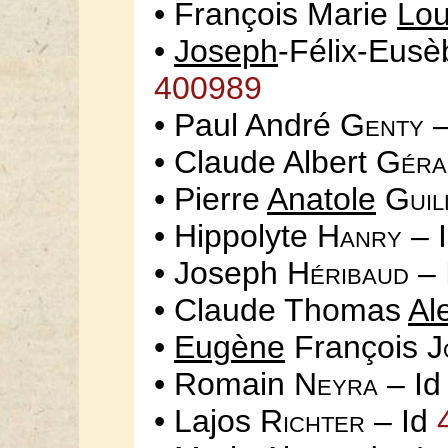
• François Marie
Lou
•
Joseph
-Félix-Eusè
400989
• Paul André
Genty
–
• Claude Albert
Géra
• Pierre
Anatole
Guil
• Hippolyte
Hanry
– 
• Joseph
Héribaud
– 
• Claude Thomas
Al
•
Eugène
François
J
• Romain
Neyra
– I
• Lajos
Richter
– Id