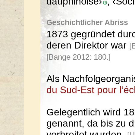
dauphinoise›
, ‹Soc
Geschichtlicher Abriss
1873 gegründet dur
deren Direktor war
[
[Bange 2012: 180.]
Als Nachfolgeorgani
du Sud-Est pour l’é
Gelegentlich wird 1
genannt, da bis zu 
verbreitet wurden.