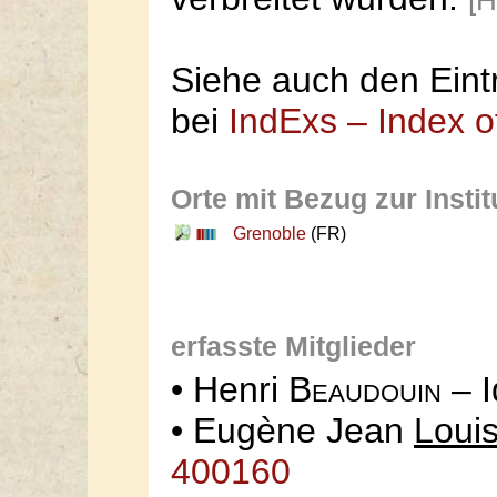
[H
Siehe auch den Eint
bei
IndExs – Index o
Orte mit Bezug zur Instit
Grenoble
(FR)
erfasste Mitglieder
• Henri
Beaudouin
– 
• Eugène Jean
Loui
400160