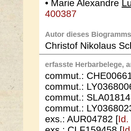
• Marie Alexandre
Lu
400387
Autor dieses Biogramms
Christof Nikolaus S
erfasste Herbarbelege, an 
commut.: CHE00661
commut.: LY0368006
commut.: SLA01814
commut.: LY0368023
exs.: AUR04782 [
Id
exs.: CLF159458 [
I