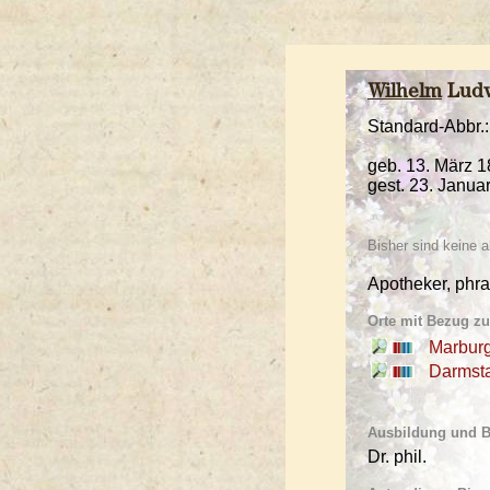
Wilhelm
Ludw
Standard-Abbr.:
geb. 13. März 
gest. 23. Janua
Bisher sind keine
Apotheker, phra
Orte mit Bezug z
Marbur
Darmst
Ausbildung und Be
Dr. phil.