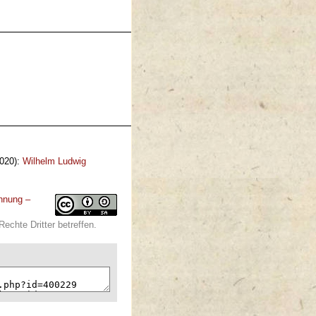
2020):
Wilhelm Ludwig
nnung –
echte Dritter betreffen.