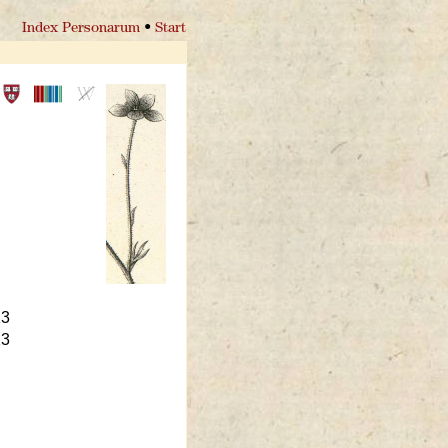
Index Personarum
•
Start
13
23