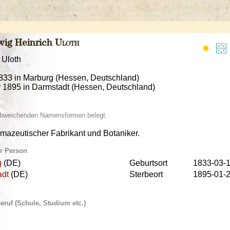
ig Heinrich
Uloth
 Uloth
1833 in Marburg (Hessen, Deutschland)
r 1895 in Darmstadt (Hessen, Deutschland)
 abweichenden Namensformen belegt.
mazeutischer Fabrikant und Botaniker.
ur Person
g
(DE)
Geburtsort
1833-03-
adt
(DE)
Sterbeort
1895-01-
ruf (Schule, Studium etc.)