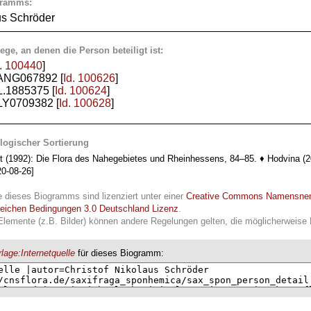
gramms:
us Schröder
ege, an denen die Person beteiligt ist:
d. 100440
]
: ANG067892 [
Id. 100626
]
 L.1885375 [
Id. 100624
]
 LY0709382 [
Id. 100628
]
logischer Sortierung
t (1992): Die Flora des Nahegebietes und Rheinhessens, 84–85. ♦ Hodvina (
20-08-26]
e dieses Biogramms sind lizenziert unter einer
Creative Commons Namensne
leichen Bedingungen 3.0 Deutschland Lizenz
.
Elemente (z.B. Bilder) können andere Regelungen gelten, die möglicherweise R
lage:Internetquelle
für dieses Biogramm: