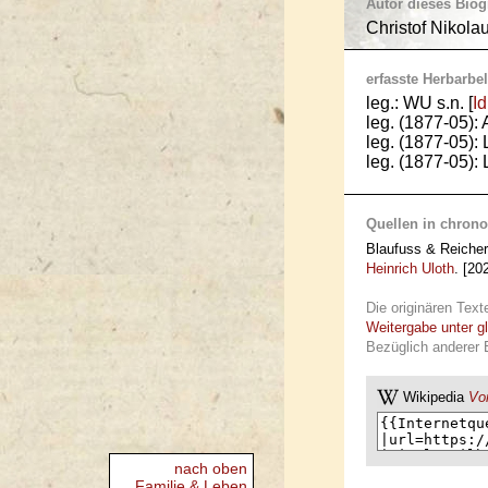
Autor dieses Bio
Christof Nikola
erfasste Herbarbel
leg.: WU s.n. [
I
leg. (1877-05)
leg. (1877-05):
leg. (1877-05):
Quellen in chrono
Blaufuss & Reicher
Heinrich Uloth
. [20
Die originären Text
Weitergabe unter g
Bezüglich anderer 
Wikipedia
Vor
nach oben
Familie & Leben