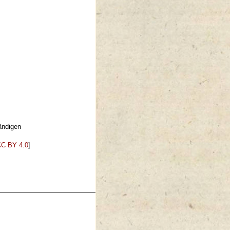
ändigen
C BY 4.0
]