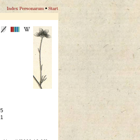
Index Personarum
•
Start
15
01