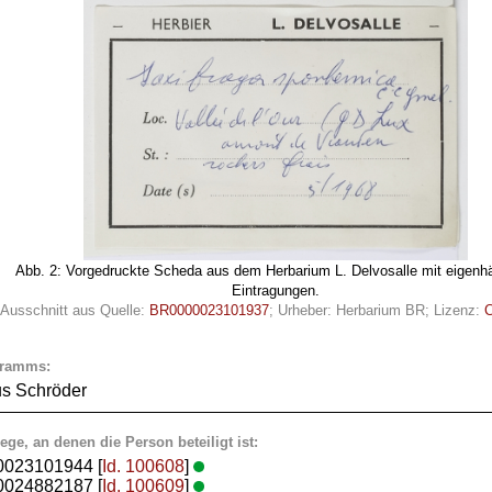
Abb. 2: Vorgedruckte Scheda aus dem Herbarium L. Delvosalle mit eigenh
Eintragungen.
[Ausschnitt aus Quelle:
BR0000023101937
; Urheber: Herbarium BR; Lizenz:
C
gramms:
us Schröder
ege, an denen die Person beteiligt ist:
0023101944 [
Id. 100608
]
0024882187 [
Id. 100609
]