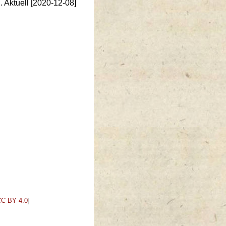
Aktuell [2020-12-08]
C BY 4.0
]