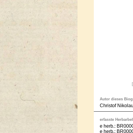
Autor dieses Bio
Christof Nikola
erfasste Herbarbel
e herb.: BR000
e herb.: BR000