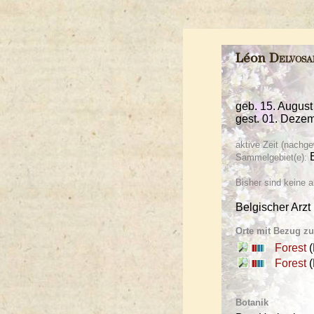
Léon
Delvosa
geb. 15. August
gest. 01. Dezem
aktive Zeit (nachge
E
Sammelgebiet(e):
Bisher sind keine
Belgischer Arzt
Orte mit Bezug z
Forest
(
Forest
(
Botanik