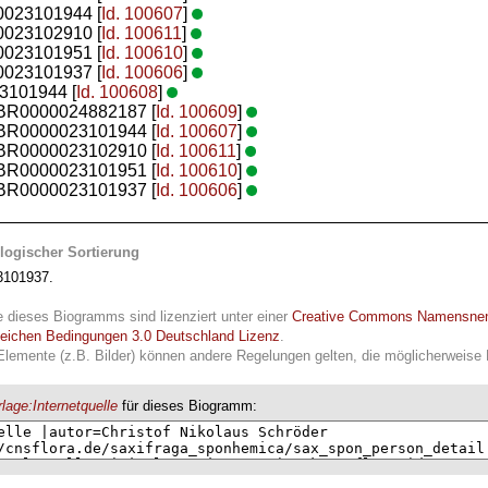
0023101944 [
Id. 100607
]
0023102910 [
Id. 100611
]
0023101951 [
Id. 100610
]
0023101937 [
Id. 100606
]
3101944 [
Id. 100608
]
: BR0000024882187 [
Id. 100609
]
: BR0000023101944 [
Id. 100607
]
: BR0000023102910 [
Id. 100611
]
: BR0000023101951 [
Id. 100610
]
: BR0000023101937 [
Id. 100606
]
logischer Sortierung
101937.
e dieses Biogramms sind lizenziert unter einer
Creative Commons Namensne
leichen Bedingungen 3.0 Deutschland Lizenz
.
Elemente (z.B. Bilder) können andere Regelungen gelten, die möglicherweise R
lage:Internetquelle
für dieses Biogramm: