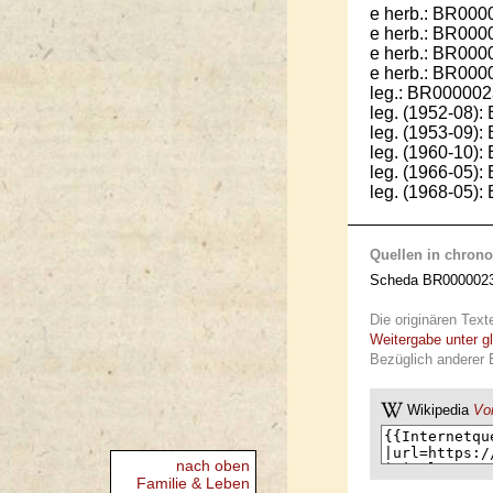
e herb.: BR000
e herb.: BR000
e herb.: BR000
e herb.: BR000
leg.: BR000002
leg. (1952-08)
leg. (1953-09)
leg. (1960-10)
leg. (1966-05)
leg. (1968-05)
Quellen in chrono
Scheda BR0000023
Die originären Text
Weitergabe unter g
Bezüglich anderer 
Wikipedia
Vor
nach oben
Familie & Leben