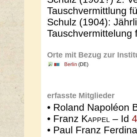
Tauschvermittlung f
Schulz (1904): Jährl
Tauschvermittelung 
Orte mit Bezug zur Instit
Berlin
(DE)
erfasste Mitglieder
• Roland Napoléon
B
• Franz
Kappel
– Id
• Paul Franz Ferdin