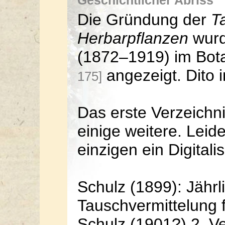
Geschichtlicher Abriss
Die Gründung der
T
Herbarpflanzen
wurd
(1872–1919) im Bota
angezeigt. Dito i
175]
Das erste Verzeichni
einige weitere. Leid
einzigen ein Digital
Schulz (1899): Jährl
Tauschvermittelung 
Schulz (1901?) 2. Ve