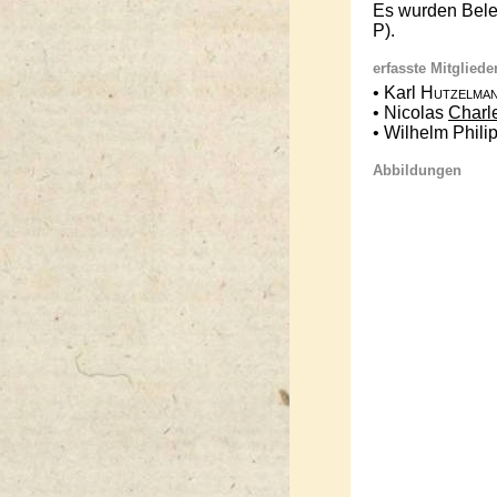
Es wurden Bele
P).
erfasste Mitgliede
• Karl
Hutzelma
• Nicolas
Charl
• Wilhelm Phili
Abbildungen