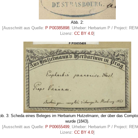
Abb. 2:
[Ausschnitt aus Quelle:
P P00385898
; Urheber: Herbarium P / Project: R
Lizenz:
CC BY 4.0
]
bb. 3: Scheda eines Beleges im Herbarium Hutzelmann, der über das Comptoir
wurde (1843).
[Ausschnitt aus Quelle:
P P00655499
; Urheber: Herbarium P / Project: R
Lizenz:
CC BY 4.0
]