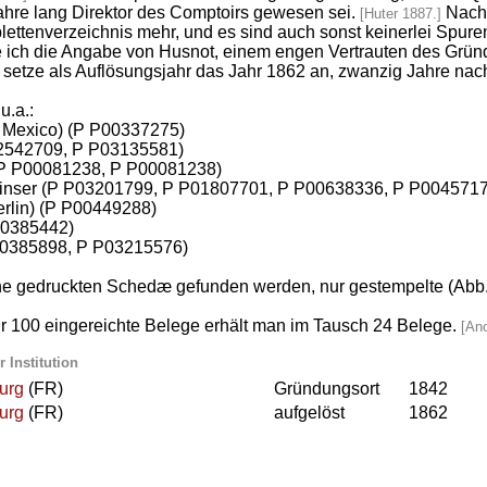
ahre lang Direktor des Comptoirs gewesen sei.
Nach 
[Huter 1887.]
lettenverzeichnis mehr, und es sind auch sonst keinerlei Spure
 ich die Angabe von Husnot, einem engen Vertrauten des Gründ
 setze als Auflösungsjahr das Jahr 1862 an, zwanzig Jahre na
u.a.:
x Mexico) (P P00337275)
02542709, P P03135581)
(P P00081238, P P00081238)
orinser (P P03201799, P P01807701, P P00638336, P P004571
erlin) (P P00449288)
P00385442)
P00385898, P P03215576)
ne gedruckten Schedæ gefunden werden, nur gestempelte (Abb. 
r 100 eingereichte Belege erhält man im Tausch 24 Belege.
[An
 Institution
urg
(FR)
Gründungsort
1842
urg
(FR)
aufgelöst
1862