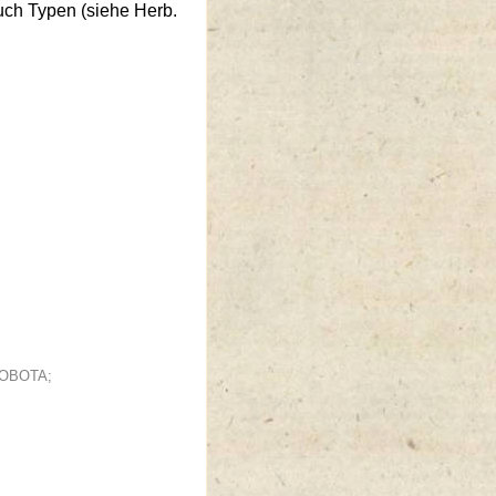
ch Typen (siehe Herb.
ENOBOTA;