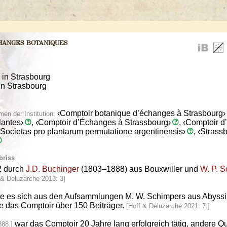
hanges botaniques
 in Strasbourg
in Strasbourg
‹Comptoir botanique d’échanges à Strasbourg›
en der Institution:
lantes›
, ‹Comptoir d’Échanges à Strassbourg›
, ‹Comptoir 
 ‹Societas pro plantarum permutatione argentinensis›
, ‹Strass
briss
2 durch
J.D. Buchinger
(1803–1888) aus Bouxwiller und
W. P. S
 & Deluzarche 2013: 3]
te es sich aus den Aufsammlungen M. W. Schimpers aus Abyssi
te das Comptoir über 150 Beiträger.
[Hoff & Deluzarche 2021: 7.]
war das Comptoir 20 Jahre lang erfolgreich tätig, andere Q
888.]