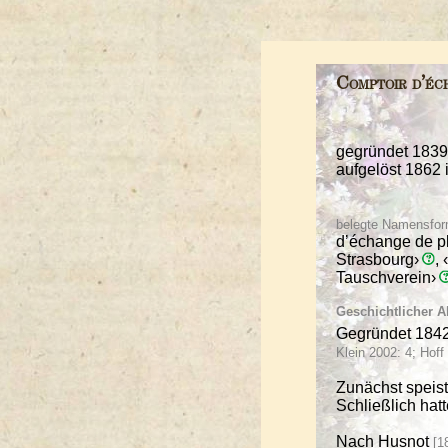
Comptoir d’éc
gegründet 1839
aufgelöst 1862 
belegte Namensform
d’échange de p
Strasbourg›
,
Tauschverein›
Geschichtlicher A
Gegründet 184
Klein 2002: 4; Hoff
Zunächst speis
Schließlich hat
Nach Husnot
[1