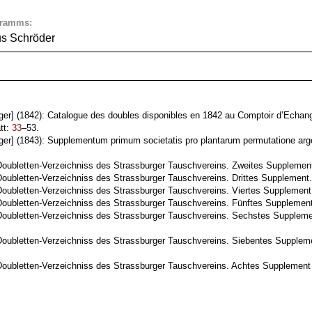
gramms:
us Schröder
r] (1842): Catalogue des doubles disponibles en 1842 au Comptoir d’Echan
att:
33
–53.
r] (1843): Supplementum primum societatis pro plantarum permutatione arg
Doubletten-Verzeichniss des Strassburger Tauschvereins. Zweites Supplemen
Doubletten-Verzeichniss des Strassburger Tauschvereins. Drittes Supplement
Doubletten-Verzeichniss des Strassburger Tauschvereins. Viertes Supplement
Doubletten-Verzeichniss des Strassburger Tauschvereins. Fünftes Supplemen
Doubletten-Verzeichniss des Strassburger Tauschvereins. Sechstes Suppleme
Doubletten-Verzeichniss des Strassburger Tauschvereins. Siebentes Suppleme
Doubletten-Verzeichniss des Strassburger Tauschvereins. Achtes Supplement