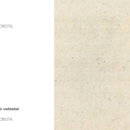
ENOBOTA;
 verbreitet
ENOBOTA;