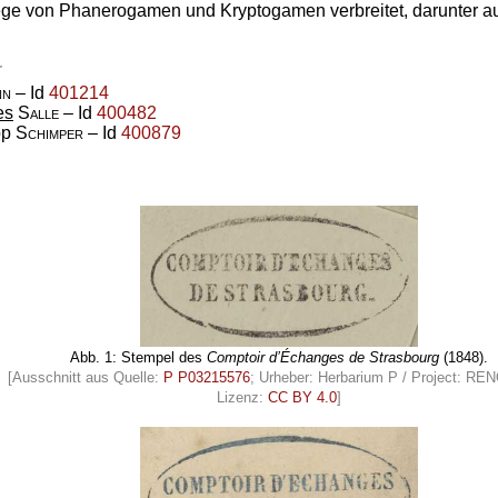
ge von Phanerogamen und Kryptogamen verbreitet, darunter au
r
nn
– Id
401214
es
Salle
– Id
400482
pp
Schimper
– Id
400879
Abb. 1: Stempel des
Comptoir d’Échanges de Strasbourg
(1848).
[Ausschnitt aus Quelle:
P P03215576
; Urheber: Herbarium P / Project: R
Lizenz:
CC BY 4.0
]