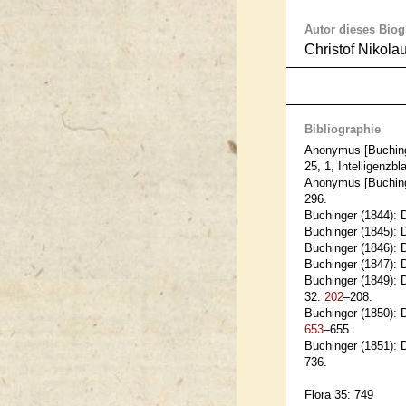
Autor dieses Bio
Christof Nikola
Bibliographie
Anonymus [Buchinge
25, 1, Intelligenzbl
Anonymus [Buchinge
296.
Buchinger (1844): 
Buchinger (1845): 
Buchinger (1846): 
Buchinger (1847): 
Buchinger (1849): 
32:
202
–208.
Buchinger (1850): 
653
–655.
Buchinger (1851): 
736.
Flora 35: 749