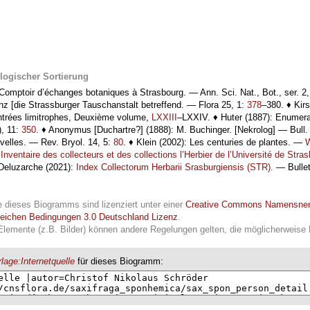
logischer Sortierung
omptoir d’échanges botaniques à Strasbourg. — Ann. Sci. Nat., Bot., ser. 2
nz [die Strassburger Tauschanstalt betreffend. — Flora 25, 1:
378
–380. ♦ Kirs
ntrées limitrophes, Deuxième volume,
LXXIII
–LXXIV. ♦ Huter (1887): Enumera
), 11:
350
. ♦ Anonymus [Duchartre?] (1888): M. Buchinger. [Nekrolog] — Bull.
velles. — Rev. Bryol. 14, 5:
80
. ♦ Klein (2002): Les centuries de plantes. —
W
:
Inventaire des collecteurs et des collections l’Herbier de l’Université de Str
 Deluzarche (2021):
Index Collectorum Herbarii Srasburgiensis (STR).
— Bullet
e dieses Biogramms sind lizenziert unter einer
Creative Commons Namensne
leichen Bedingungen 3.0 Deutschland Lizenz
.
Elemente (z.B. Bilder) können andere Regelungen gelten, die möglicherweise R
lage:Internetquelle
für dieses Biogramm: