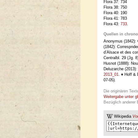
Flora 37: 734
Flora 38: 750
Flora 40: 190
Flora 41: 783
Flora 43:
733
.
Quellen in chrono
Anonymus (1842): C
(1842): Correspnde
d’Alsace et des co
Centralbl. 29 (Jg. 8
Husnot (1888): Nou
Deluzarche (2013)
2013_01
. ♦ Hoff &
07-05).
Die originären Text
Weitergabe unter g
Bezüglich anderer 
Wikipedia
Vor