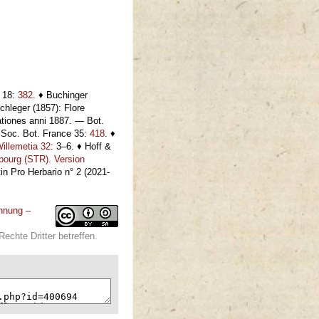
, 18:
382
. ♦ Buchinger
chleger (1857): Flore
tiones anni 1887. — Bot.
 Soc. Bot. France 35:
418
. ♦
illemetia 32
: 3–6. ♦ Hoff &
asbourg (STR). Version
in Pro Herbario n° 2 (2021-
nnung –
echte Dritter betreffen.