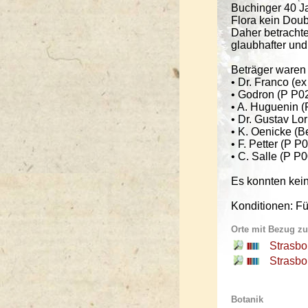
Buchinger 40 J
Flora kein Doub
Daher betrachte
glaubhafter und
Beträger waren 
• Dr. Franco (e
• Godron (P P
• A. Huguenin 
• Dr. Gustav L
• K. Oenicke (B
• F. Petter (P 
• C. Salle (P 
Es konnten kei
Konditionen: Fü
Orte mit Bezug zur
Strasbo
Strasbo
Botanik