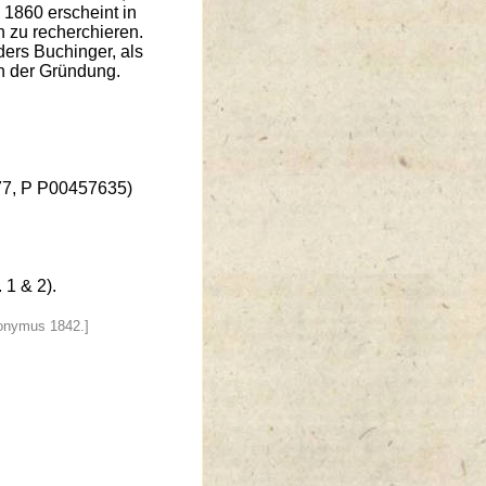
1860 erscheint in
n zu recherchieren.
ers Buchinger, als
ch der Gründung.
77, P P00457635)
1 & 2).
onymus 1842.]