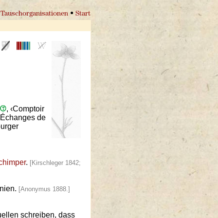
Tauschorganisationen
•
Start
, ‹Comptoir
d’Échanges de
burger
chimper
.
[Kirschleger 1842;
nien.
[Anonymus 1888.]
uellen schreiben, dass