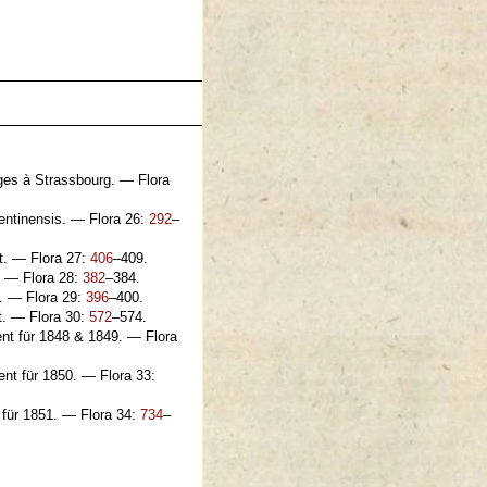
ges à Strassbourg. — Flora
entinensis. — Flora 26:
292
–
t. — Flora 27:
406
–409.
. — Flora 28:
382
–384.
. — Flora 29:
396
–400.
t. — Flora 30:
572
–574.
nt für 1848 & 1849. — Flora
nt für 1850. — Flora 33:
 für 1851. — Flora 34:
734
–