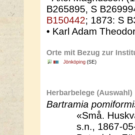
B265895, S B269994
B150442
; 1873: S 
• Karl Adam Theodo
Orte mit Bezug zur Instit
Jönköping
(SE)
Herbarbelege (Auswahl)
Bartramia pomiformi
«Små. Huskva
s.n., 1867-0