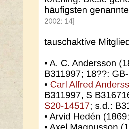
häufigsten genannt
2002: 14]
tauschaktive Mitglie
• A. C. Andersson (
B311997; 18??: GB-
•
Carl Alfred Anders
B311997, S B316716
S20-14517
; s.d.: B
• Arvid Hedén (186
• Axel Magnusson (