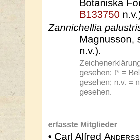
Botaniska För
B133750
n.v.
Zannichellia palustri
Magnusson, s
n.v.).
Zeichenerklärung:
gesehen; !* = Bel
gesehen; n.v. = n
gesehen.
erfasste Mitglieder
• Carl
Alfred
Anderss