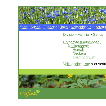
Start
•
Suche
•
Fundorte
•
Taxa
•
Nomenklatur
•
Literatu
Divisio
>
Familia
>
Genus
Bryophyta (Laubmoose)
Neckeraceae
Homalia
Neckera
Thamnobryum
Vollständige Liste
aller verf