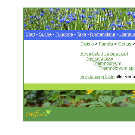
Start
•
Suche
•
Fundorte
•
Taxa
•
Nomenklatur
•
Literatu
Divisio
>
Familia
>
Genus
Bryophyta (Laubmoose)
Neckeraceae
Thamnobryum
Thamnobryum sp.
Vollständige Liste
aller verf