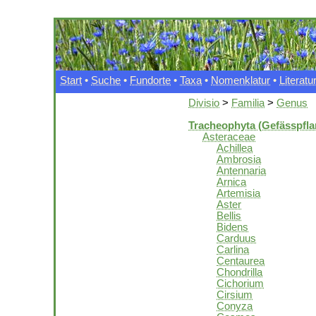
Start
•
Suche
•
Fundorte
•
Taxa
•
Nomenklatur
•
Literatu
Divisio
>
Familia
>
Genus
Tracheophyta (Gefässpfla
Asteraceae
Achillea
Ambrosia
Antennaria
Arnica
Artemisia
Aster
Bellis
Bidens
Carduus
Carlina
Centaurea
Chondrilla
Cichorium
Cirsium
Conyza