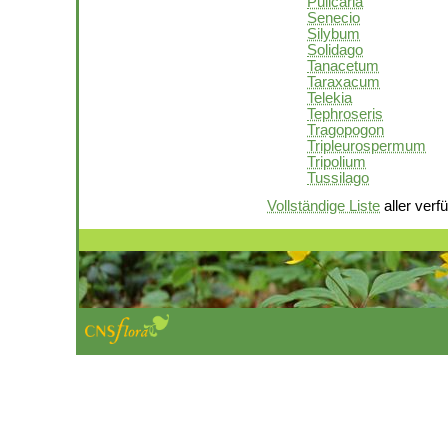
Pulicaria
Senecio
Silybum
Solidago
Tanacetum
Taraxacum
Telekia
Tephroseris
Tragopogon
Tripleurospermum
Tripolium
Tussilago
Vollständige Liste
aller verf