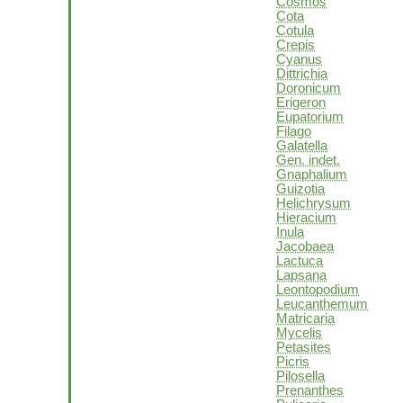
Cosmos
Cota
Cotula
Crepis
Cyanus
Dittrichia
Doronicum
Erigeron
Eupatorium
Filago
Galatella
Gen. indet.
Gnaphalium
Guizotia
Helichrysum
Hieracium
Inula
Jacobaea
Lactuca
Lapsana
Leontopodium
Leucanthemum
Matricaria
Mycelis
Petasites
Picris
Pilosella
Prenanthes