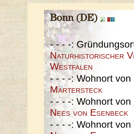
Bonn (DE)
- - - -: Gründungso
Naturhistorischer V
Westfalen
- - - -: Wohnort von
Martersteck
- - - -: Wohnort von
Nees von Esenbeck
- - - -: Wohnort von