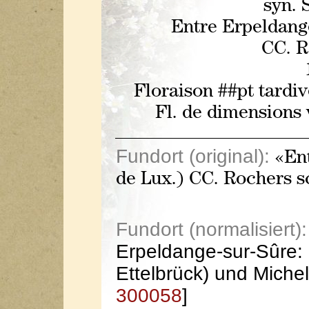
syn. 
Entre Erpeldang
CC. R
Floraison ##pt tardiv
Fl. de dimensions 
Fundort (original):
«Ent
de Lux.) CC. Rochers s
Fundort (normalisiert):
Erpeldange-sur-Sûre:
Ettelbrück) und Miche
300058
]