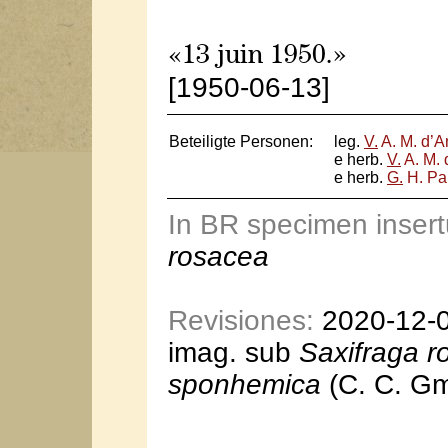
«13 juin 1950.»
[1950-06-13]
Beteiligte Personen:
leg.
V.
A. M. d’A
e herb.
V.
A. M. 
e herb.
G.
H. Pa
In BR specimen inser
rosacea
Revisiones:
2020-12-01
imag. sub
Saxifraga r
sponhemica
(C. C. Gm