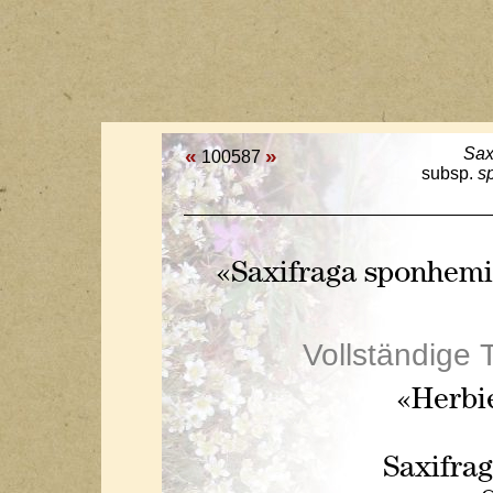
«
»
Sax
100587
subsp.
s
«Saxifraga sponhemic
Vollständige 
«Herbi
Saxifra