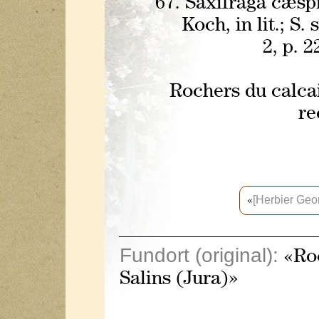
67. Saxifraga cæspi
Koch, in lit.; S
2, p. 2
Rochers du calcai
re
[Herbier Geo
«
Fundort (original):
«Roc
Salins (Jura)»