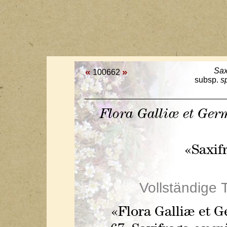
«
»
Sax
100662
subsp.
s
Flora Galliæ et Ger
«Saxif
Vollständige 
«Flora Galliæ et 