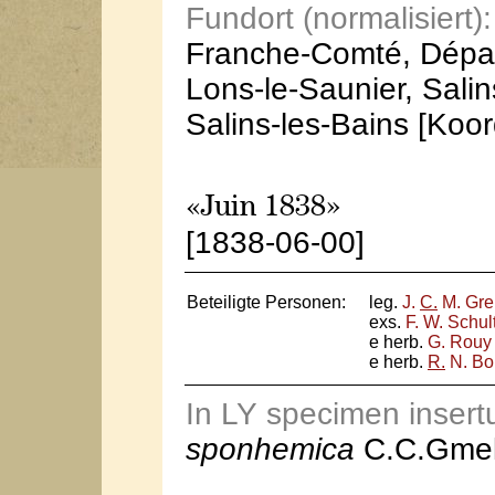
Fundort (normalisiert):
Franche-Comté, Dépar
Lons-le-Saunier, Salin
Salins-les-Bains [Koo
«Juin 1838»
[1838-06-00]
Beteiligte Personen:
leg.
J.
C.
M. Gre
exs.
F. W. Schul
e herb.
G. Rouy
e herb.
R.
N. Bo
In LY specimen inser
sponhemica
C.C.Gmel