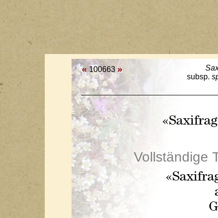
«
»
Sax
100663
subsp.
s
«Saxifra
Vollständige 
«Saxifr
G