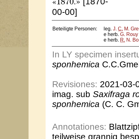
[1870-
«1870.»
00-00]
Beteiligte Personen:
leg.
J.
C.
M. Gre
e herb.
G. Rouy
e herb.
R.
N. Bo
In LY specimen inser
sponhemica
C.C.Gmel
Revisiones:
2021-03-05
imag. sub
Saxifraga r
sponhemica
(C. C. Gm
Annotationes:
Blattzip
teilweise grannig bespi