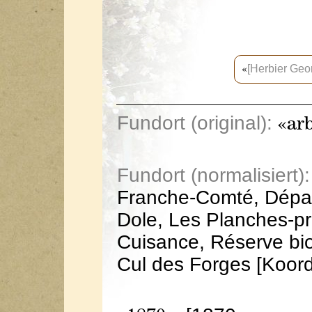
[Herbier Geo
«
Fundort (original):
«arb
Fundort (normalisiert):
Franche-Comté, Dépar
Dole, Les Planches-pr
Cuisance, Réserve bio
Cul des Forges [Koor