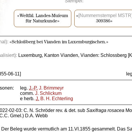
Stempel:
[Nummernstempel MSTR
«Weſtfäl. Landes-Muſeum
«
für Naturkunde»
309386»
nal):
«Schloßberg bei Vianden im Luxemburgischen.»
lisiert):
Luxemburg, Kanton Vianden, Vianden: Schlossberg [K
855-06-11]
leg
rsonen:
leg.
J.-P.
J. Brimmeyr
comm.
J. Schlickum
e herb.
J.
B. H. Echterling
022-02-03: C. N. Schröder rev. & det. sub
Saxifraga rosacea
Moe
C.C. Gmel.) D.A. Webb
Der Beleg wurde vermutlich am 11.VI.1855 gesammelt. Das Sam