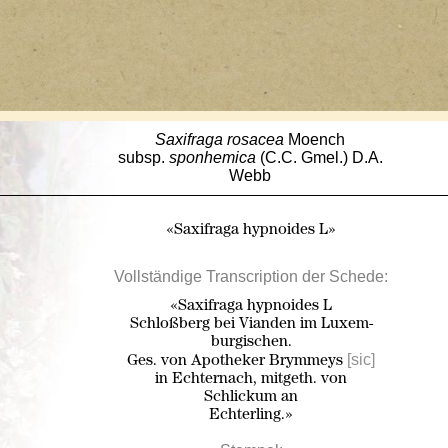
Saxifraga
rosacea
Moench
subsp.
sponhemica
(C.C. Gmel.) D.A.
Webb
«Saxifraga hypnoides L»
Vollständige Transcription der Schede:
«Saxifraga hypnoides L
Schloßberg bei Vianden im Luxem-
burgischen.
[sic]
Ges. von Apotheker Brymmeys
in Echternach, mitgeth. von
Schlickum an
Echterling.»