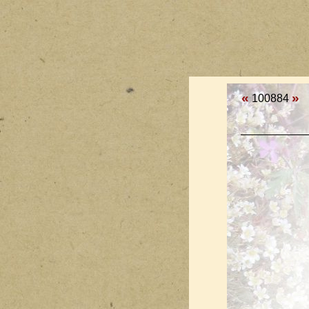
«
»
100884