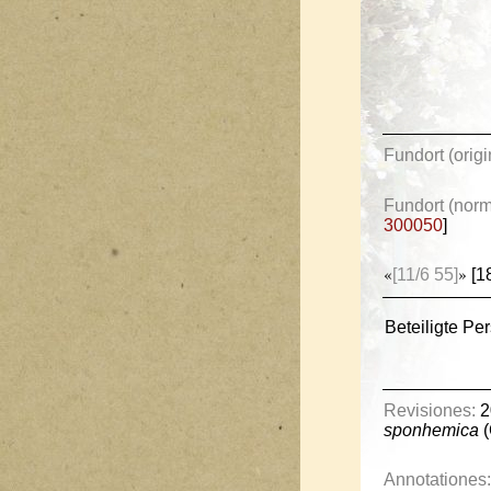
Fundort (origi
Fundort (norma
300050
]
[11/6 55]
[1
«
»
Beteiligte Pe
Revisiones:
2
sponhemica
(
Annotationes: