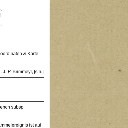
]
oordinaten & Karte:
. J.-P. Brimmeyr, [s.n.]
nch subsp.
melereignis ist auf