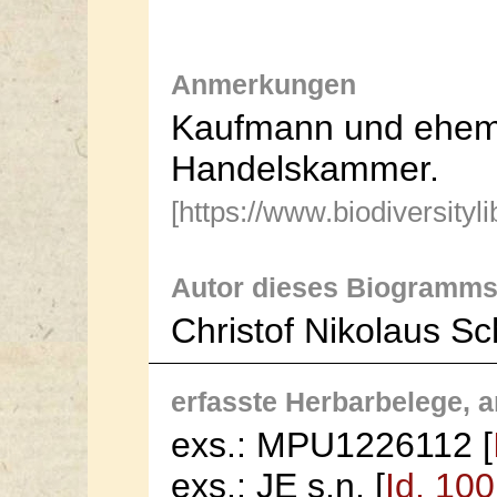
Anmerkungen
Kaufmann und ehema
Handelskammer.
[https://www.biodiversity
Autor dieses Biogramms
Christof Nikolaus S
erfasste Herbarbelege, an
exs.: MPU1226112 [
exs.: JE s.n. [
Id. 10