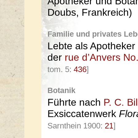
Apotheker und Botan
Doubs, Frankreich)
Familie und privates Le
Lebte als Apotheker
der
rue d’Anvers No.
tom. 5:
436
]
Botanik
Führte nach
P. C. Bil
Exsiccatenwerk
Flor
Sarnthein 1900:
21
]