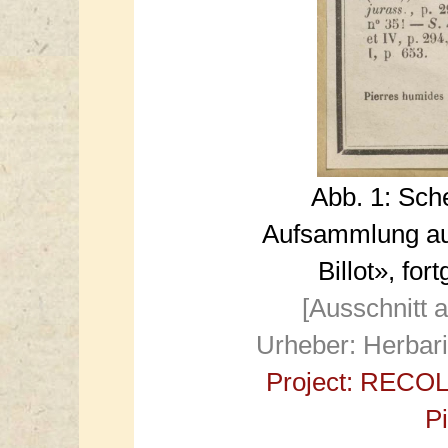
Abb. 1: Sch
Aufsammlung aus
Billot», for
[Ausschnitt 
Urheber: Herbar
Project: RECO
P