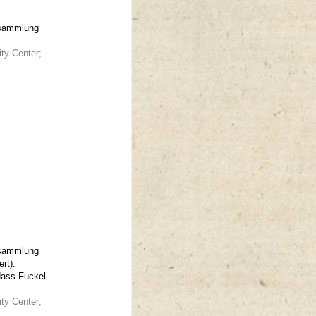
fsammlung
ity Center;
fsammlung
rt).
dass Fuckel
ity Center;