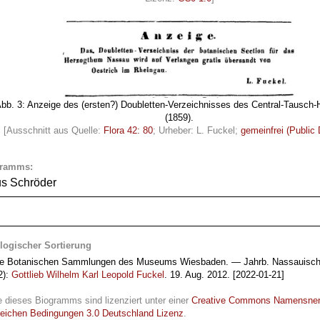
bb. 3: Anzeige des (ersten?) Doubletten-Verzeichnisses des Central-Tausch
(1859).
[Ausschnitt aus Quelle:
Flora 42: 80
; Urheber: L. Fuckel;
gemeinfrei (Public
gramms:
us Schröder
logischer Sortierung
Die Botanischen Sammlungen des Museums Wiesbaden. — Jahrb. Nassauische
2):
Gottlieb Wilhelm Karl Leopold Fuckel
. 19. Aug. 2012. [2022-01-21]
e dieses Biogramms sind lizenziert unter einer
Creative Commons Namensne
leichen Bedingungen 3.0 Deutschland Lizenz
.