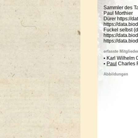
Sammler des Ta
Paul Morthier
Dürer https://da
https://data.bi
Fuckel selbst (
https://data.bio
https://data.bio
erfasste Mitgliede
• Karl Wilhelm 
•
Paul
Charles 
Abbildungen