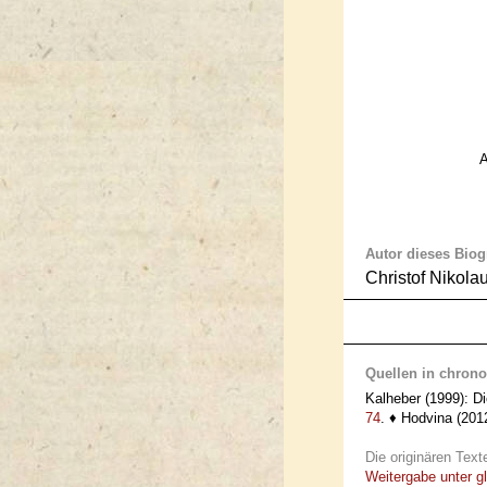
A
Autor dieses Bio
Christof Nikola
Quellen in chrono
Kalheber (1999): 
74
. ♦ Hodvina (201
Die originären Text
Weitergabe unter g