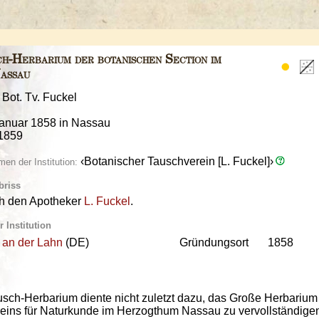
h-Herbarium der botanischen Section im
assau
 Bot. Tv. Fuckel
Januar 1858 in Nassau
 1859
‹Botanischer Tauschverein [L. Fuckel]›
en der Institution:
briss
h den Apotheker
L. Fuckel
.
 Institution
an der Lahn
(DE)
Gründungsort
1858
sch-Herbarium diente nicht zuletzt dazu, das Große Herbarium
reins für Naturkunde im Herzogthum Nassau zu vervollständige