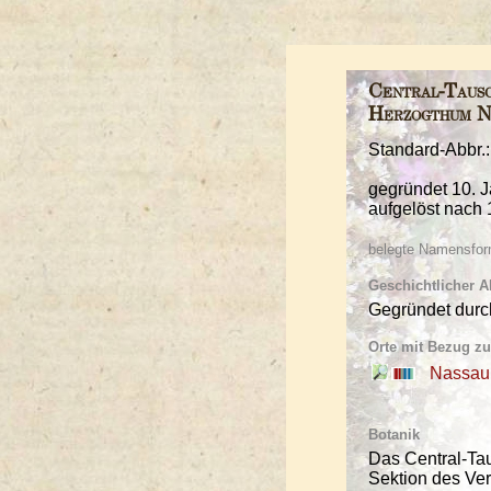
Central-Tausc
Herzogthum N
Standard-Abbr.:
gegründet 10. 
aufgelöst nach
belegte Namensform
Geschichtlicher A
Gegründet durc
Orte mit Bezug zur
Nassau 
Botanik
Das Central-Tau
Sektion des Ve