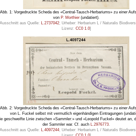
Abb. 1: Vorgedruckte Scheda des «Central-Tausch-Herbariums» zu einer Au
von
P. Morthier
(undatiert).
[Ausschnitt aus Quelle:
L.2737042
; Urheber: Herbarium L / Naturalis Biodivers
Lizenz:
CC0 1.0
]
Abb. 2: Vorgedruckte Scheda des «Central-Tausch-Herbariums» zu einer Au
von L. Fuckel selbst mit vermutlich eigenhändigen Eintragungen (undatie
ie geschweifte Linie zwischen «Sammler:» und «Leopold Fuckel» deutet an, 
der Sammler war. Cf. auch
L.2976773
.
[Ausschnitt aus Quelle:
L.4097244
; Urheber: Herbarium L / Naturalis Biodivers
Lizenz:
CC0 1.0
]