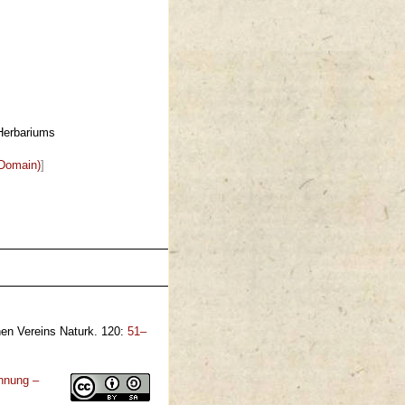
-Herbariums
 Domain)
]
n Vereins Naturk. 120:
51–
nnung –