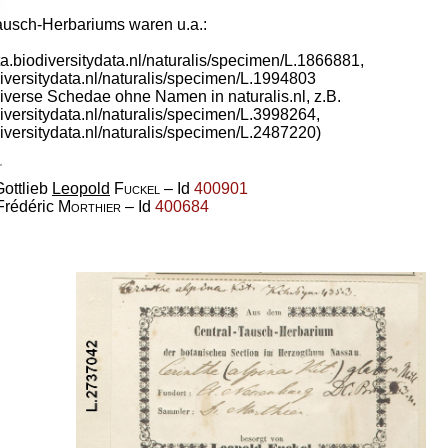
usch-Herbariums waren u.a.:
ta.biodiversitydata.nl/naturalis/specimen/L.1866881,
odiversitydata.nl/naturalis/specimen/L.1994803
diverse Schedae ohne Namen in naturalis.nl, z.B.
diversitydata.nl/naturalis/specimen/L.3998264,
diversitydata.nl/naturalis/specimen/L.2487220)
r
Gottlieb
Leopold
Fuckel
– Id
400901
Frédéric
Morthier
– Id
400684