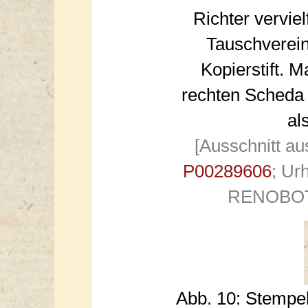
Richter verviel
Tauschverein 
Kopierstift. M
rechten Scheda d
al
[Ausschnitt au
P00289606
; Ur
RENOBOTA
Abb. 10: Stem