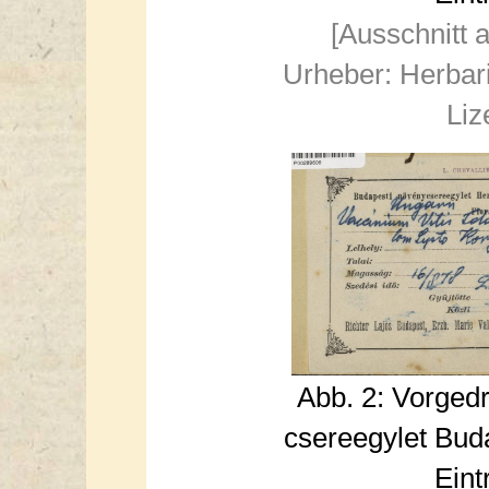
[Ausschnitt 
Urheber: Herbar
Liz
Abb. 2: Vorged
csereegylet Buda
Eint