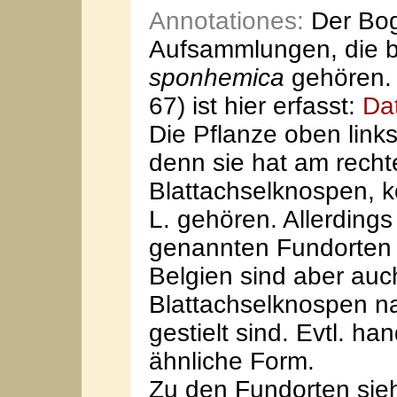
Annotationes:
Der Bog
Aufsammlungen, die b
sponhemica
gehören. 
67) ist hier erfasst:
Da
Die Pflanze oben links,
denn sie hat am rechte
Blattachselknospen, k
L. gehören. Allerding
genannten Fundorten u
Belgien sind aber au
Blattachselknospen na
gestielt sind. Evtl. ha
ähnliche Form.
Zu den Fundorten sieh