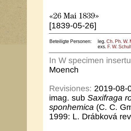
«26 Mai 1839»
[1839-05-26]
Beteiligte Personen:
leg.
Ch. Ph. W. 
exs.
F. W. Schul
In W specimen insert
Moench
Revisiones:
2019-08-08
imag. sub
Saxifraga r
sponhemica
(C. C. Gm
1999: L. Drábková rev