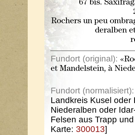
67 bis. Saxifra
Rochers un peu ombragé
deralben et
r
Fundort (original):
«Roc
et Mandelstein, à Niede
Fundort (normalisiert):
Landkreis Kusel oder 
Niederalben oder Idar-
Felsen aus Trapp und
Karte:
300013
]