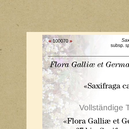
«
»
Sax
100070
subsp.
s
Flora Galliæ et Germ
«Saxifraga c
Vollständige 
«Flora Galliæ et 